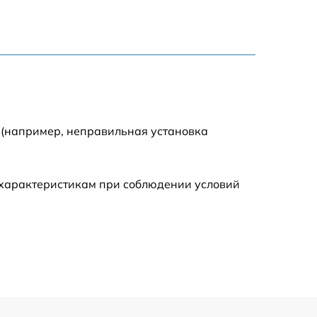
1600 р
900 р
750 р
 (например, неправильная установка
450 р
590 р
 характеристикам при соблюдении условий
1200 р
650 р
850 р