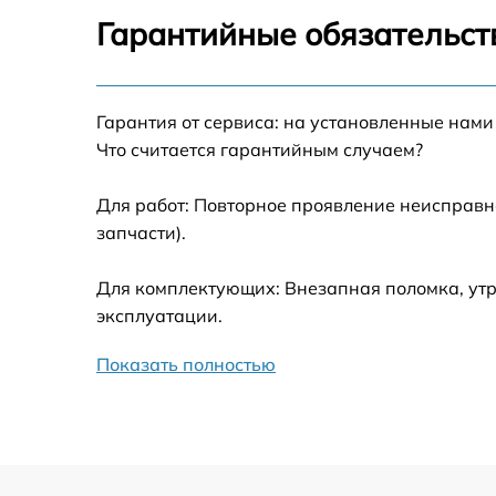
Ремонт датчика синхроимпульсов
Гарантийные обязательст
Калибровка и настройка тепловизора
Гарантия от сервиса: на установленные нами
Ремонт встроенного дальнометра и
Что считается гарантийным случаем?
других устройств
Для работ: Повторное проявление неисправн
Замена микросхемы логики
запчасти).
Замена ключей управления
Для комплектующих: Внезапная поломка, утр
эксплуатации.
Ремонт цепи питания
Показать полностью
Замена USB порта
Замена процессора