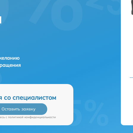
и
 желанию
бращения
я со специалистом
Оставить заявку
есь c
политикой конфиденциальности