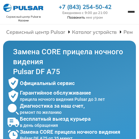
+7 (843) 254-50-42
Ежедневно с 9:00 до 21:00
Сервисный центр Pulsar
в
Позвонить
мне утром
Казани
Сервисный центр Pulsar
Каталог устройств
Ремон
Замена CORE прицела ночного
видения
Pulsar DF A75
Официальный сервис
Гарантийное обслуживание
прицела ночного видения Pulsar до 3 лет
Диагностика за наш счет,
ремонт по желанию
Бесплатный выезд курьера
в день обращения
Замена CORE прицела ночного видения
Pulsar DF A75 от 35 минут