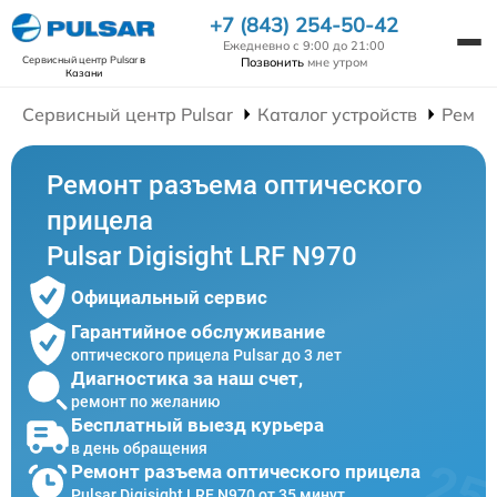
+7 (843) 254-50-42
Ежедневно с 9:00 до 21:00
Сервисный центр Pulsar
в
Позвонить
мне утром
Казани
Сервисный центр Pulsar
Каталог устройств
Ремон
Ремонт разъема оптического
прицела
Pulsar Digisight LRF N970
Официальный сервис
Гарантийное обслуживание
оптического прицела Pulsar до 3 лет
Диагностика за наш счет,
ремонт по желанию
Бесплатный выезд курьера
в день обращения
Ремонт разъема оптического прицела
Pulsar Digisight LRF N970 от 35 минут